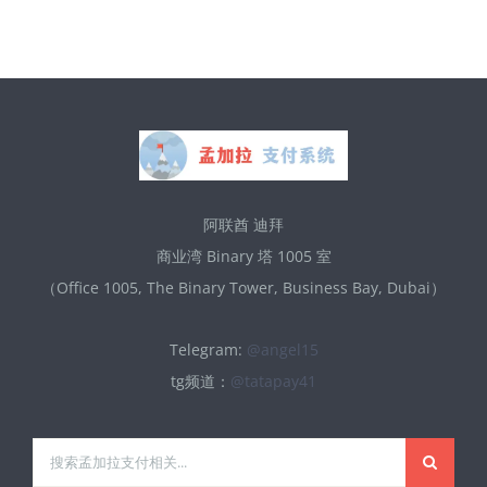
付
配
置
教
程
阿联酋 迪拜
商业湾 Binary 塔 1005 室
（Office 1005, The Binary Tower, Business Bay, Dubai）
Telegram:
@angel15
tg频道：
@tatapay41
搜
索：