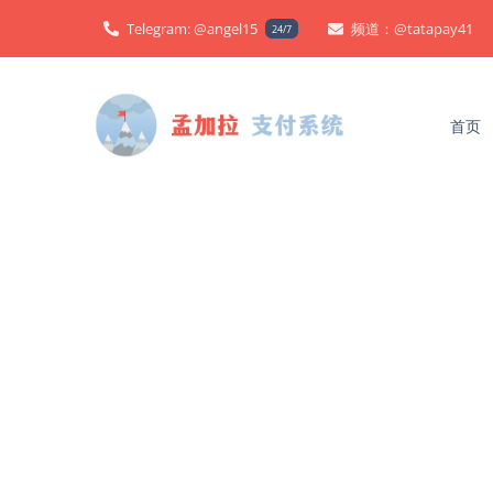
跳
Telegram: @angel15
频道：@tatapay41
24/7
至
内
容
首页
孟加拉支付
探索我们灵活的支付系统集成方案